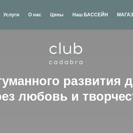
Услуги
О нас
Цены
Наш БАССЕЙН
МАГА
гуманного развития д
рез любовь и творчес