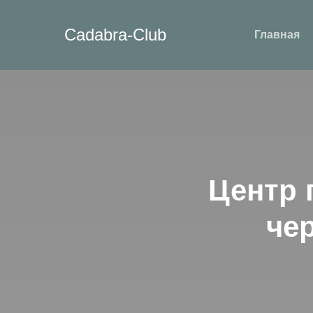
Cadabra-Сlub
Главная
Центр 
че