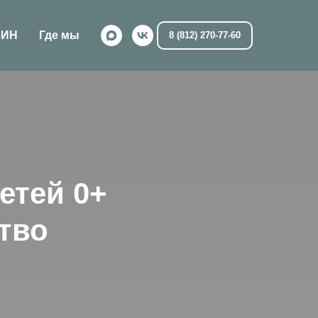
ЗИН
Где мы
8 (812) 270-77-60
етей 0+
тво