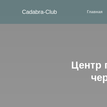
Cadabra-Сlub
Главная
Центр 
че