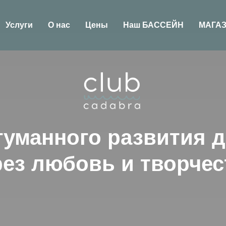
Услуги
О нас
Цены
Наш БАССЕЙН
МАГА
гуманного развития д
рез любовь и творчес