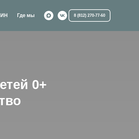
ЗИН
Где мы
8 (812) 270-77-60
етей 0+
тво