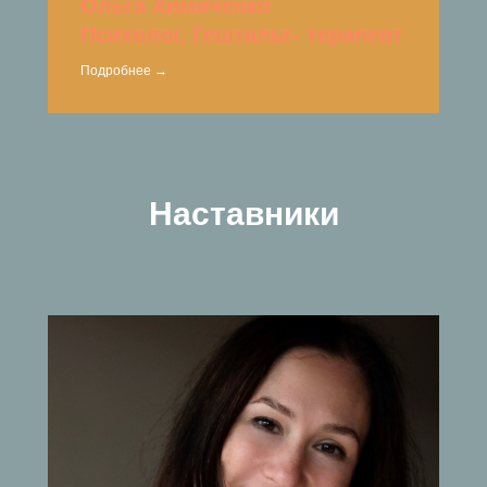
Ольга Химиченко
Психолог, Гештальт- терапевт
Подробнее →
Наставники