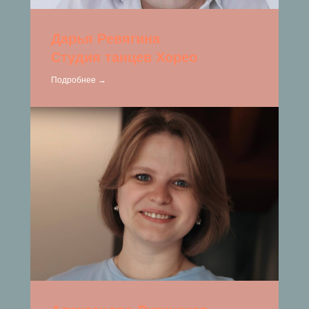
Дарья Ревягина
Студия танцев Хорео
Подробнее →