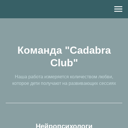
Команда "Cadabra
Сlub"
Наша работа измеряется количеством любви,
которое дети получают на развивающих сессиях
Нейропсихологи