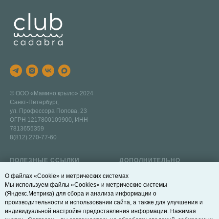
© ООО «Мамино крыло» 2024
Санкт-Петербург,
ул. Профессора Попова, 23
ОГРН 1217800109900, ИНН
7813655359
8(812) 270-77-60
ПОЛЕЗНЫЕ ССЫЛКИ
ДОПОЛНИТЕЛЬНО
Наш бассейн
Договор оферты
О файлах «Cookie» и метрических системах
Мы используем файлы «Cookies» и метрические системы
Записаться на пробное
Правила действия и возврата
(Яндекс.Метрика) для сбора и анализа информации о
занятие
абонементов
производительности и использовании сайта, а также для улучшения и
индивидуальной настройке предоставления информации. Нажимая
Блог
Политика конфиденциальности