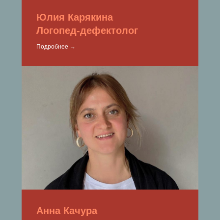
Юлия Карякина
Логопед-дефектолог
Подробнее →
Анна Качура