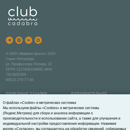
© ООО «Мамино крыло» 2024
Санкт-Петербург,
ул. Профессора Попова, 23
ОГРН 1217800109900, ИНН
7813655359
8(812) 270-77-60
ПОЛЕЗНЫЕ ССЫЛКИ
ДОПОЛНИТЕЛЬНО
Наш бассейн
Договор оферты
О файлах «Cookie» и метрических системах
Мы используем файлы «Cookies» и метрические системы
Записаться на пробное
Правила действия и возврата
(Яндекс.Метрика) для сбора и анализа информации о
занятие
абонементов
производительности и использовании сайта, а также для улучшения и
индивидуальной настройке предоставления информации. Нажимая
Блог
Политика конфиденциальности
кнопку «Согласен», вы соглашаетесь на обработку сведений, собираемых